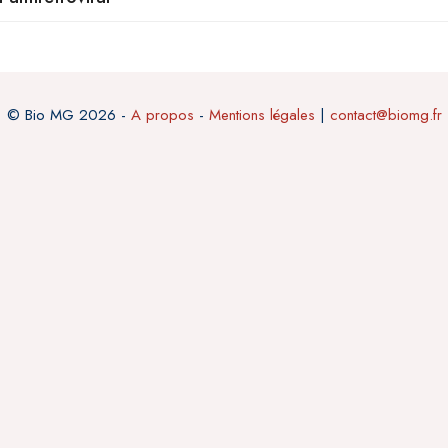
© Bio MG 2026 -
A propos
-
Mentions légales
|
contact@biomg.fr
) :
tion par Western Blot avec différentiation
cytaires T CD4/CD8
harge virale VIH)
 (transcriptase inverse, protéase, intégrase)
Dern
nes, bilirubine totale et conjuguée