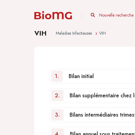
Nouvelle recherche
VIH
Maladies Infectieuses
VIH
1.
Bilan initial
2.
Bilan supplémentaire chez l
3.
Bilans intermédiaires trimest
4.
Bilan annuel sous traitement