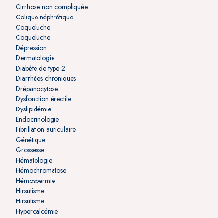
Cirrhose non compliquée
Colique néphrétique
Coqueluche
Coqueluche
Dépression
Dermatologie
Diabète de type 2
Diarrhées chroniques
Drépanocytose
Dysfonction érectile
Dyslipidémie
Endocrinologie
Fibrillation auriculaire
Génétique
Grossesse
Hématologie
Hémochromatose
Hémospermie
Hirsutisme
Hirsutisme
Hypercalcémie